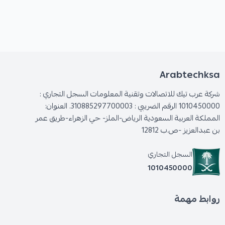
Communication Manager و Avaya IP Office
منفذ سماعة رأس RJ9 مدمج مع مفتاح ربط إلكتروني
(EHS)
يدعم الوحدة اللاسلكية الاختيارية J100 للاتصال
بشبكة Wi-Fi و / أو سماعة الرأس اللاسلكية
Arabtechksa
Bluetooth
شركة عرب تيك للاتصالات وتقنية المعلومات السجل التجاري :
مفتاح كتم الصوت مع تنبيه كتم الصوت
1010450000 الرقم الضريبي : 310885297700003. العنوان:
المملكة العربية السعودية الرياض-الملز- حي الزهراء-طريق عمر
يتم تشغيله عبر Power over Ethernet (PoE) ، أو
بن عبدالعزيز -ص.ب 12812
PoE اختياري ، أو مزود طاقة اختياري 5V (يُباع بشكل
منفصل)
السجل التجاري
1010450000
روابط مهمة