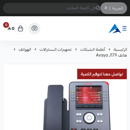
العربية
|
0
0
Arabtechksa
الرئيسية
أنظمة الشبكات
تجهيزات السنترالات
الهواتف
هاتف Avaya J179
تواصل معنا لتوفير الكمية