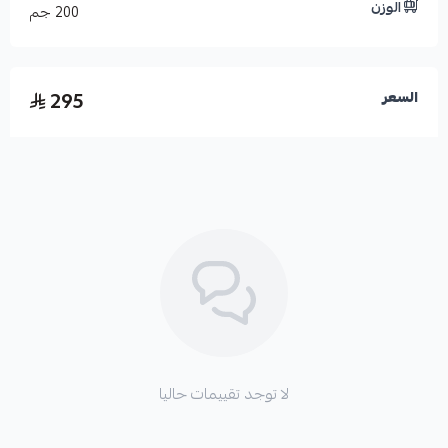
الوزن
الإخراج :
5+ فولت ، 0.6 آمبير
200 جم
integrated PoE
الأبعاد :
203
مم (
الطول
)*
193
مم (
العرض
) *
52.1
مم (
الارتفاع
295
السعر
)
الوزن :
936 غراماً
درجة حرارة التشغيل :
حتى 40 درجة مئوية
الميزات :
تعليق المكالمات، إعادة توجيه المكالمات، تحويل المكالمات،
انتظار المكالمات، سجل المكالمات (حتى 1000 سجل) ، دليل
هاتف
( حتى 1000 اسم ) ، الرد التلقائي ،3 اجتماعات صوتية.
لا توجد تقييمات حاليا