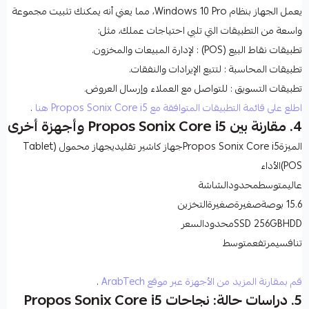
يعمل الجهاز بنظام Windows 10 Pro، مما يعني أنه يمكنك تثبيت مجموعة
واسعة من التطبيقات التي تلبي احتياجات عملك، مثل:
تطبيقات نقاط البيع (POS)
: لإدارة المبيعات والمخزون.
تطبيقات المحاسبة
: لتتبع الإيرادات والنفقات.
تطبيقات التسويق
: للتواصل مع العملاء وإرسال العروض.
اطلع على قائمة التطبيقات المتوافقة مع Propos Sonix Core i5 هنا
.
4. مقارنة بين Propos Sonix Core i5 وأجهزة أخرى
الميزةPropos Sonix Core i5جهاز كاشير تقليديجهاز محمول (Tablet
POS)
الأداء
عاليمتوسطمحدود
الشاشة
15.6 بوصةصغيرةصغيرة
التخزين
SSD 256GBHDDمحدود
السعر
تنافسيمرتفعمتوسط
قم بمقارنة المزيد من الأجهزة عبر موقع ArabTech
.
5. دراسات حالة: نجاحات Propos Sonix Core i5