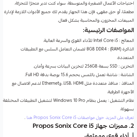
احتياجات الأعمال الصغيرة والمتوسطة. سواء كنت تدير متجرًا للتجزئة،
مطعمًا، أو حتى مقهى، فإن هذا الجهاز يقدم لك جميع الأدوات اللازمة لإدارة
المبيعات، المخزون، والمحاسبة بشكل فعال.
المواصفات الرئيسية:
المعالج
: Intel Core i5 للأداء القوي والسرعة العالية.
الذاكرة (RAM)
: 8GB DDR4 لضمان التعامل السلس مع التطبيقات
المتعددة.
التخزين
: SSD بسعة 256GB لتخزين البيانات بسرعة وأمان.
الشاشة
: شاشة تعمل باللمس بحجم 15.6 بوصة بدقة Full HD.
المنافذ
: منافذ متعددة مثل USB، HDMI، وEthernet لدعم الاتصال مع
الأجهزة الطرفية.
نظام التشغيل
: يعمل بنظام Windows 10 Pro لتشغيل التطبيقات المختلفة
بسهولة.
تعرف على المزيد حول مواصفات Propos Sonix Core i5 هنا
.
2. مميزات جهاز Propos Sonix Core i5
أ. أداء قوي وموثوق