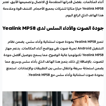
أثناء المكالمات. بفضل قدراتها المتقدمة في الاتصال وتصميمها الأنيق، تعتبر
Yealink MP58 خيارًا مثاليًا للشركات بجميع الأحجام. اكتشف قوة وملاءمة
هذا الهاتف الذكي الرائع اليوم.
جودة الصوت والأداء السلس لدى Yealink MP58
تتميز Yealink MP58 بجودة صوت استثنائية وأداء سلس. يضمن نظام
التشغيل Android تجربة صوت نقي وواضح أثناء المكالمات. يدعم جهاز
Yealink MP58 تكنولوجيا عالية الوضوح، مما يسمح بتوصيل أفضل جودة
للصوت. بالإضافة إلى ذلك، يتميز هذا الهاتف الذكي بأداء سلس وسريع، مما
يضمن استجابة سريعة وانتقال سلس بين التطبيقات والإعدادات. استمتع
بجودة صوت استثنائية وأداء سلس مع Yealink MP58.