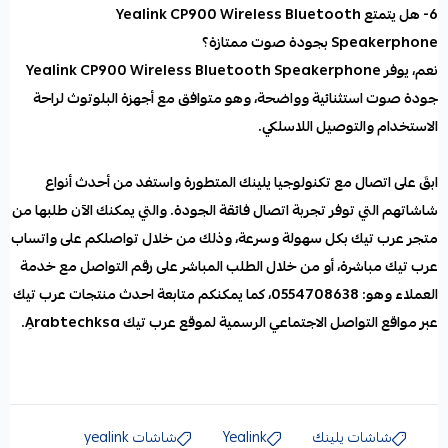
6- هل يتمتع Yealink CP900 Wireless Bluetooth
Speakerphone بجودة صوت ممتازة؟
نعم، يوفر Yealink CP900 Wireless Bluetooth Speakerphone
جودة صوت استثنائية وواضحة، وهو متوافق مع أجهزة البلوتوث لراحة
الاستخدام والتوصيل اللاسلكي.
ابقَ على اتصال مع تكنولوجيا يلينك المتطورة واستفد من أحدث أنواع
شاشاتهم التي توفر تجربة اتصال فائقة الجودة. والتي يمكنك الآن طلبها من
متجر عرب تيك بكل سهولة وسرعة، وذلك من خلال تواصلكم على
واتساب
عرب تيك
مباشرة، أو من خلال الطلب المباشر على رقم التواصل مع خدمة
العملاء وهو: 0554708638، كما يمكنكم متابعة احدث منتجات عرب تيك
عبر مواقع التواصل الاجتماعي الرسمية لموقع عرب تيك
Aِrabtechksa.
شاشات يلينك
Yealink
شاشات yealink