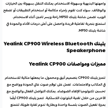
واجهتها البديهية وسهولة الاستخدام، يمكنك التنقل بسهولة بين الخيارات
والوظائف. سواء كنت تقوم بإجراء مكالمة أو استخدام التطبيقات أو تصفح
الويب، تضمن شاشة يلينك MP50 راحة ويسر تامين أثناء الاستخدام.
استمتع بتجربة تفاعلية فريدة واحصل على أعلى درجات الأداء والجودة في
شاشة يلينك MP50.
يلينك Yealink CP900 Wireless Bluetooth
Speakerphone
مميزات ومواصفات Yealink CP900
تتميز يلينك CP900 بتصميم أنيق ومحمول، ما يجعلها مثالية للاستخدام
في المكاتب والاجتماعات. تعمل على توفير صوت عالي الجودة وواضح مع
تحسين تكنولوجيا الإلغاء الضوضاء. يمكنك التواصل الفعال والواضح مع
الآخرين من خلال تقنية البلوتوث اللاسلكية. تتميز يلينك CP900 أيضًا
بميزة تفعيل الصوت بلمسة واحدة وبطارية تدوم لفترة طويلة، لتتمتع