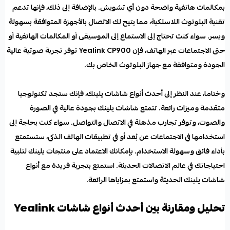
بمكالمات هاتفية واضحة دون أي تشويش. بالإضافة إلى ذلك، فإنها تدعم
تقنية البلوتوث اللاسلكية، مما يتيح لك الاتصال بالأجهزة المتوافقة بسهولة
ويسر. سواء كنت تحتاج إلى الاستماع إلى الموسيقى أو المكالمات الهاتفية أو
حتى الاجتماعات عبر الهاتف، فإن Yealink CP900 توفر تجربة صوتية عالية
الجودة ومتوافقة مع جهاز البلوتوث الخاص بك.
وختاما، عند النظر إلى أحدث أنواع شاشات يلينك، فإنك ستجد تكنولوجيا
متقدمة وميزات رائعة. تتمتع شاشات يلينك بجودة عالية في الصورة
والصوت، وتوفر تجارب مذهلة في الاتصال والتواصل. سواء كنت بحاجة إلى
استخدامها في الاجتماعات عن بُعد أو في تطبيقات الهاتف الذكي، ستستمتع
بأداء فائق وسهولة الاستخدام. بإمكانك الاعتماد على منتجات يلينك لتلبية
احتياجاتك في عالم الاتصالات الحديثة. استمتع بتجربة فريدة مع أنواع
شاشات يلينك الحديثة واستمتع بمزاياها الرائعة.
تحليل ومقارنة بين أحدث أنواع شاشات Yealink