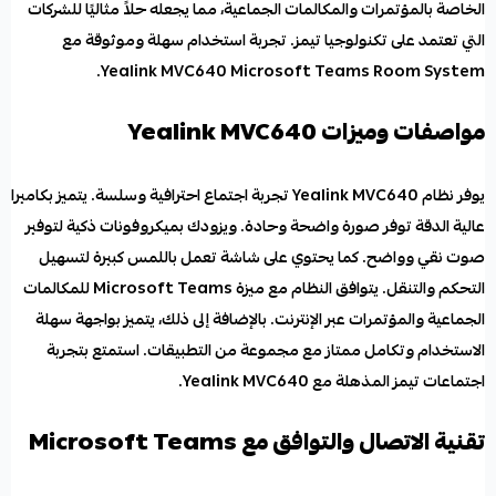
الخاصة بالمؤتمرات والمكالمات الجماعية، مما يجعله حلاً مثاليًا للشركات
التي تعتمد على تكنولوجيا تيمز. تجربة استخدام سهلة وموثوقة مع
Yealink MVC640 Microsoft Teams Room System.
مواصفات وميزات Yealink MVC640
يوفر
نظام Yealink MVC640
تجربة اجتماع احترافية وسلسة. يتميز بكاميرا
عالية الدقة توفر صورة واضحة وحادة. ويزودك ب
ميكروفونات ذكية
لتوفير
صوت نقي وواضح. كما يحتوي على شاشة تعمل باللمس كبيرة لتسهيل
التحكم والتنقل. يتوافق النظام مع ميزة Microsoft Teams للمكالمات
الجماعية والمؤتمرات عبر الإنترنت. بالإضافة إلى ذلك، يتميز بواجهة سهلة
الاستخدام وتكامل ممتاز مع مجموعة من التطبيقات. استمتع بتجربة
اجتماعات تيمز المذهلة مع Yealink MVC640.
تقنية الاتصال والتوافق مع Microsoft Teams