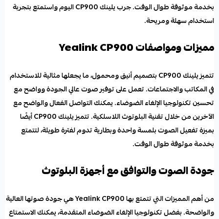
بخدمة موثوقة طوال الوقت. جرب يلينك CP900 اليوم واستمتع بتجربة
استخدام سهلة ومريحة.
مميزات ومواصفات Yealink CP900
تتميز يلينك CP900 بتصميم أنيق ومحمول، ما يجعلها مثالية للاستخدام
في المكاتب والاجتماعات. تعمل على توفير صوت عالي الجودة وواضح مع
تحسين تكنولوجيا الإلغاء الضوضاء. يمكنك التواصل الفعال والواضح مع
الآخرين من خلال تقنية البلوتوث اللاسلكية. تتميز يلينك CP900 أيضًا
بميزة تفعيل الصوت بلمسة واحدة وبطارية تدوم لفترة طويلة، لتتمتع
بخدمة موثوقة طوال الوقت.
جودة الصوت والتوافق مع أجهزة البلوتوث
من أهم المميزات التي تتمتع بها Yealink CP900 هي جودة صوتها العالية
والواضحة. بفضل تكنولوجيا الإلغاء الضوضاء المتقدمة، يمكنك الاستمتاع