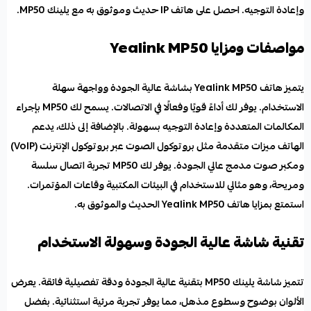
وإعادة التوجيه. احصل على هاتف IP حديث وموثوق به مع يلينك MP50.
مواصفات ومزايا Yealink MP50
يتميز
هاتف Yealink MP50
بشاشة عالية الجودة وواجهة سهلة
الاستخدام. يوفر لك أداءً قويًا وفعالًا في الاتصالات. يسمح لك MP50 بإجراء
المكالمات المتعددة وإعادة التوجيه بسهولة. بالإضافة إلى ذلك، يدعم
الهاتف ميزات متقدمة مثل
بروتوكول الصوت
عبر بروتوكول الإنترنت (VoIP)
ومكبر صوت مدمج عالي الجودة. يوفر لك MP50 تجربة اتصال سلسة
ومريحة، وهو مثالي للاستخدام في البيئات المكتبية وقاعات المؤتمرات.
استمتع بمزايا هاتف Yealink MP50 الحديث والموثوق به.
تقنية شاشة عالية الجودة وسهولة الاستخدام
تتميز شاشة يلينك MP50 بتقنية عالية الجودة ودقة تفصيلية فائقة. يعرض
الألوان بوضوح وسطوع مذهل، مما يوفر تجربة مرئية استثنائية. بفضل