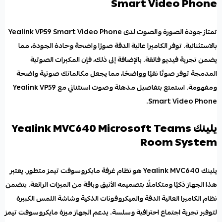
Smart Video Phone
تمتاز جودة الصورة والصوت لدى Yealink VP59 Smart Video Phone
بالاستثنائية. توفر الكاميرا عالية الدقة صورًا واضحة وحادة الجودة، مما
يضمن تجربة فيديو فائقة. بالإضافة إلى ذلك، فإن المكبرات الصوتية
المدمجة توفر صوتًا نقيًا وواضحًا، مما يجعل مكالماتك صوتية واضحة
ومفهومة. استمتع بتفاصيل مذهلة وصوت استثنائي مع Yealink VP59
Smart Video Phone.
يلينك Yealink MVC640 Microsoft Teams
Room System
يلينك Yealink MVC640
هو
نظام غرفة مايكروسوفت
تيمز متطور. يعتبر
هذا الجهاز ذكيًا ومتكاملًا بتصميمه الأنيق وباقة من الميزات الرائعة. يتضمن
نظام الكاميرا العالية الدقة والميكروفونات الذكية وشاشة اللمس الكبيرة
لتوفير تجربة اجتماع احترافية وسلسة. يدعم الجهاز ميزة مايكروسوفت تيمز