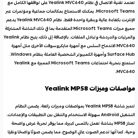
تعتمد تقنية الاتصال في نظام Yealink MVC640 على توافقها الكامل مع
Microsoft Teams. يمكنك الاستمتاع ب
مكالمات جماعية
ومؤتمرات عبر
الإنترنت بكفاءة عالية وبنقرة واحدة فقط. نظام Yealink MVC640 يدعم
جميع ميزات Microsoft Teams المتقدمة بما في ذلك الشاشة المشتركة
والمرئيات والدردشة وتبادل الملفات. بالإضافة إلى ذلك، يتيح نظام Yealink
MVC640 الاندماج السلس مع أجهزة مايكروسوفت الأخرى مثل أجهزة
Surface Hub وأجهزة الكمبيوتر الشخصية العاملة بنظام Windows.
استمتع بتجربة اجتماعات Microsoft Teams المميزة مع Yealink
MVC640.
مواصفات وميزات Yealink MP58
تتميز شاشة Yealink MP58 بمواصفات وميزات رائعة. يضمن النظام
التشغيل Android سهولة الاستخدام والتنقل بين التطبيقات والإعدادات.
تمتاز MP58 بشاشة تعمل باللمس كبيرة، مما يوفر تجربة عرض واضحة
وحية. كما أنها تدعم الصوت عالي الوضوح، مما يضمن صوتًا واضحًا ونقيًا