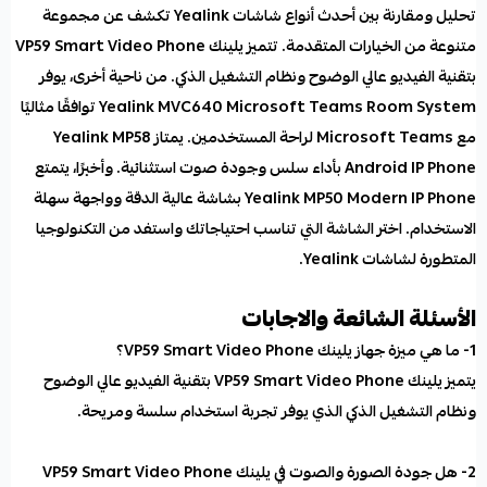
تحليل ومقارنة بين
أحدث أنواع شاشات Yealink
تكشف عن مجموعة
متنوعة من الخيارات المتقدمة. تتميز يلينك VP59 Smart Video Phone
بتقنية الفيديو عالي الوضوح ونظام التشغيل الذكي. من ناحية أخرى، يوفر
Yealink MVC640 Microsoft Teams Room System توافقًا مثاليًا
مع Microsoft Teams لراحة المستخدمين. يمتاز Yealink MP58
Android IP Phone بأداء سلس وجودة صوت استثنائية. وأخيرًا، يتمتع
Yealink MP50 Modern IP Phone بشاشة عالية الدقة وواجهة سهلة
الاستخدام. اختر الشاشة التي تناسب احتياجاتك واستفد من التكنولوجيا
المتطورة لشاشات Yealink.
الأسئلة الشائعة والاجابات
1- ما هي ميزة جهاز يلينك VP59 Smart Video Phone؟
يتميز يلينك
VP59 Smart Video Phone
بتقنية الفيديو عالي الوضوح
ونظام التشغيل الذكي الذي يوفر تجربة استخدام سلسة ومريحة.
2- هل جودة الصورة والصوت في يلينك VP59 Smart Video Phone