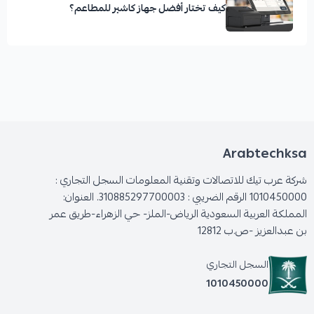
كيف تختار أفضل جهاز كاشير للمطاعم؟
Arabtechksa
شركة عرب تيك للاتصالات وتقنية المعلومات السجل التجاري :
1010450000 الرقم الضريبي : 310885297700003. العنوان:
المملكة العربية السعودية الرياض-الملز- حي الزهراء-طريق عمر
بن عبدالعزيز -ص.ب 12812
السجل التجاري
1010450000