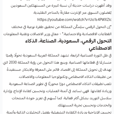
وقد أظهرت دراسات حديثة أن نسبة كبيرة من المستهلكين السعوديين
يُفضلون التسوق عبر الإنترنت مقارنةً بالمتاجر التقليدية.
https://youtube.com/watch?v=Uo1s4PWXZlc
"إن التحول الرقمي سيُمكِّن المملكة من تحقيق طفرة نوعية في مختلف
القطاعات الاقتصادية والاجتماعية." - معالي وزير الاتصالات وتقنية المعلومات
التحول الرقمي، السعودية، الصناعة، الذكاء
الاصطناعي
في ظل الثورة الصناعية الرابعة، تشهد المملكة العربية السعودية تحولًا رقميًا
متسارعًا في قطاعاتها الصناعية. وينبع هذا التحول من رؤية المملكة 2030 التي
تهدف إلى تحويل المملكة إلى اقتصاد قائم على المعرفة والابتكار، مستفيدةً
من تطبيقات
الذكاء الاصطناعي
وتكنولوجيا المعلومات والاتصالات.
تلعب
تطبيقات الذكاء الاصطناعي
دورًا محوريًّا في تطوير الصناعة السعودية
وزيادة كفاءتها. فهي تساعد في أتمتة العمليات، وتحسين كفاءة الإنتاج، وإدارة
سلاسل التوريد بشكل أكثر فعالية. كما تُسهم في تعزيز جودة المنتجات
والخدمات وتحسين تجربة المستهلك.
تحسين الإنتاجية وزيادة الكفاءة التشغيلية بفضل التحليلات الذكية وأتمتة