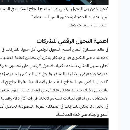
"نحن نؤمن بأن التحول الرقمي هو المفتاح لنجاح الشركات في المست
تبني التقنيات الحديثة وتحقيق النمو المستدام."
- مدير عام سمارت لايف
أهمية التحول الرقمي للشركات
في عالم متسارع التغير، أصبح التحول الرقمي أمرًا حيويًا للشركات ف
فالاعتماد على التكنولوجيا والابتكار يمكن أن يحسّن كفاءة العمليات 
فعلى سبيل المثال، تساعد تقنيات
التحول الرقمي
على تحسين خبرة ال
جديدة وتخفيض التكاليف التشغيلية. وفي ظل التنافس الشديد، يُعد 
"التحول الرقمي هو المفتاح للبقاء على قيد المنافسة والنجاح في الس
علاوة على ذلك، يساعد
الابتكار التكنولوجي
الشركات على تطوير منتجا
الاستفادة من تدفق البيانات الضخم لاتخاذ قرارات أكثر دقة وفعالية.
في الختام، لا يمكن للشركات في المملكة العربية السعودية تجاهل أهمي
النمو والبقاء على قمة المنافسة.