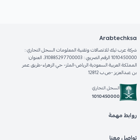
Arabtechksa
شركة عرب تيك للاتصالات وتقنية المعلومات السجل التجاري :
1010450000 الرقم الضريبي : 310885297700003. العنوان:
المملكة العربية السعودية الرياض-الملز- حي الزهراء-طريق عمر
بن عبدالعزيز -ص.ب 12812
السجل التجاري
1010450000
روابط مهمة
تواصل معنا