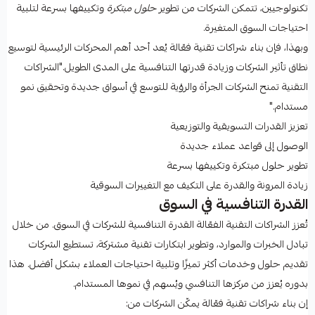
تكنولوجيين، تتمكن الشركات من تطوير
حلول مبتكرة
وتكييفها بسرعة لتلبية
احتياجات السوق المتغيرة.
وبهذا، فإن بناء شراكات تقنية فعّالة يُعد أحد أهم المحركات الرئيسية لتوسيع
نطاق تأثير الشركات وزيادة قدرتها التنافسية على المدى الطويل."الشراكات
التقنية تمنح الشركات الجرأة والرؤية للتوسع في أسواق جديدة وتحقيق نمو
مستدام."
تعزيز القدرات التسويقية والتوزيعية
الوصول إلى قواعد عملاء جديدة
تطوير حلول مبتكرة وتكييفها بسرعة
زيادة المرونة والقدرة على التكيف مع التغييرات السوقية
القدرة التنافسية في السوق
تُعزز الشراكات التقنية الفعّالة القدرة التنافسية للشركات في السوق. من خلال
تبادل الخبرات والموارد، وتطوير ابتكارات تقنية مشتركة، تستطيع الشركات
تقديم حلول وخدمات أكثر تميزًا وتلبية احتياجات العملاء بشكل أفضل. هذا
بدوره يُعزز من مركزها التنافسي ويُسهم في نموها المستدام.
إن بناء شراكات تقنية فعّالة يمكّن الشركات من: