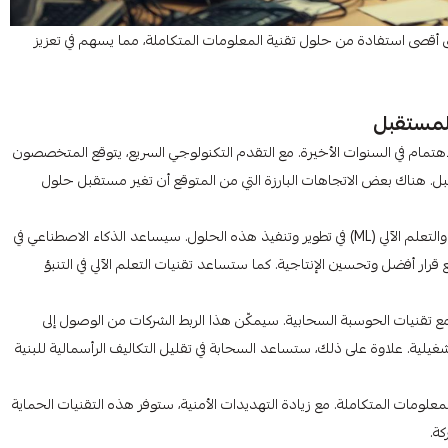
 أقصى استفادة من حلول تقنية المعلومات المتكاملة، مما يسهم في تعزيز
المستقبل
تمام في السنوات الأخيرة. مع التقدم التكنولوجي السريع، يتوقع المتخصصون
ل. هناك بعض الاتجاهات البارزة التي من المتوقع أن تغير مستقبل حلول
أولاً، سيكون هناك اهتمام متزايد باستخدام الذكاء الاصطناعي (AI) والتعلم الآلي (ML) في تطوير وتنفيذ هذه الحلول. سيساعد الذكاء الاصطناعي في
رار أفضل وتحسين الإنتاجية. كما ستساعد تقنيات التعلم الآلي في التنبؤ
 مع تقنيات الحوسبة السحابية. سيمكّن هذا الربط الشركات من الوصول إلى
شغيلية. علاوة على ذلك، ستساعد السحابة في تقليل التكاليف الرأسمالية للبنية
المعلومات المتكاملة. مع زيادة التهديدات الأمنية، ستوفر هذه التقنيات الحماية
ة.