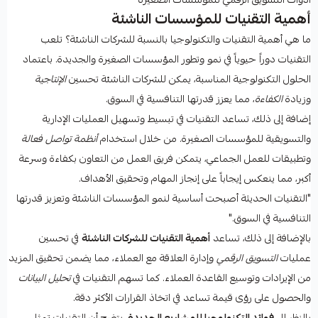
أهمية التقنيات للمؤسسات الناشئة
ما هي أهمية التقنيات والتكنولوجيا بالنسبة للشركات الناشئة؟ تلعب
التقنيات دوراً حيوياً في نمو وتطور المؤسسات الصغيرة والجديدة. باعتماد
الحلول التكنولوجية المناسبة، يمكن للشركات الناشئة تحسين
الإنتاجية
وزيادة
الكفاءة
، مما يعزز قدرتها التنافسية في السوق.
إضافة إلى ذلك، تساعد التقنيات في تبسيط وتسهيل العمليات الإدارية
والتسويقية للمؤسسات الصغيرة. من خلال استخدام
أنظمة تواصل فعالة
وتطبيقات للعمل الجماعي، يتمكن فريق العمل من التعاون بكفاءة وسرعة
أكبر، مما ينعكس إيجاباً على إنجاز المهام وتحقيق الأهداف.
"التقنيات الحديثة أصبحت أساسية لنمو المؤسسات الناشئة وتعزيز قدرتها
التنافسية في السوق."
بالإضافة إلى ذلك، تساعد
أهمية التقنيات للشركات الناشئة
في تحسين
عمليات
التسويق الرقمي
وإدارة العلاقة مع العملاء، مما يضمن تحقيق المزيد
من الإيرادات وتوسيع القاعدة العملاء. كما تسهم التقنيات في
تحليل البيانات
والحصول على رؤى قيمة تساعد في اتخاذ القرارات الأكثر دقة.
بالنظر إلى
فوائد التكنولوجيا للمشاريع الجديدة
، يتضح أن التقنيات تمثل