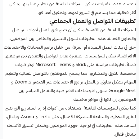
باعتماد هذه التقنيات، تتمكن الشركات الناشئة من تنظيم عملياتها بشكل
أكثر فعالية، مما يساهم في تسريع نموها وتحقيق أهدافها.
تطبيقات التواصل والعمل الجماعي
للشركات الناشئة، من الأهمية بمكان أن تتبنى فرق العمل أدوات التواصل
والتعاون الفعالة. هذه التطبيقات تسهل التنسيق والتفاعل بين الموظفين،
حتى في بيئات العمل البعيدة أو المرنة. من خلال برامج المحادثة والاجتماعات
الافتراضية، يمكن للمؤسسات الصغيرة تعزيز التواصل والتعاون بين موظفيها.
فمثلاً، تطبيقات مراسلة مثل Slack و Microsoft Teams توفر قنوات
مخصصة للفرق والمشاريع، مما يسمح للموظفين بالتواصل بفعالية وتنظيم
المهام بشكل تعاوني. وبالمثل، برامج الاجتماعات عبر الفيديو كـ Zoom و
Google Meet تسهل الاجتماعات الافتراضية والتفاعل المباشر بين
الموظفين، إن كانوا في مواقع مختلفة.
كما يمكن للمؤسسات الناشئة الاستفادة من أدوات إدارة المشاريع التي تتيح
للفرق التخطيط والمتابعة المشتركة للأعمال، مثل Trello و Asana. وبالتالي،
تساعد هذه التطبيقات في توحيد جهود الموظفين وضمان تنسيق الأنشطة
بشكل فعّال.