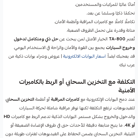
أمانًا عاليًا للمركبات والمستخدمين.
تحكمًا ذكيًا وسلسًا عن بعد.
تكاملًا كاملًا مع كاميرات المراقبة وأنظمة الأمان.
متانة وقدرة على تحمل الظروف الصعبة.
تُعتبر
TA‑800
الخيار الأمثل لمن يبحث عن
حل ذكي ومتكامل لدخول
وخروج السيارات
يجمع بين القوة والأمان والراحة في الاستخدام اليومي.
قد يعجبك ايضاً:
اسعار البوابات الالكترونية
| عروض وشراء بوابات ذكية من
عرب تيك
التكلفة مع التخزين السحابي أو الربط بالكاميرات
الأمنية
عند دمج البوابات الإلكترونية مع
كاميرات المراقبة
أو أنظمة
التخزين السحابي
للفيديوهات، ترتفع التكلفة لكنها توفر مراقبة شاملة لحركة السيارات
والدخول والخروج بشكل مستمر. البوابات الذكية تدعم الربط مع كاميرات
HD
أو 4K
، ما يتيح متابعة دقيقة للأحداث حتى في ظروف الإضاءة الضعيفة أو
الليلية. التخزين السحابي يضمن الحفاظ على الفيديوهات لفترات طويلة دون