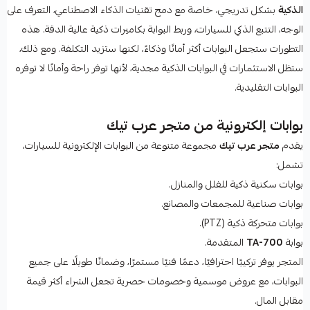
الذكية
بشكل تدريجي، خاصة مع دمج تقنيات الذكاء الاصطناعي، التعرف على
الوجه، التتبع الذكي للسيارات، وربط البوابة بكاميرات ذكية عالية الدقة. هذه
التطورات ستجعل البوابات أكثر أمانًا وذكاءً، لكنها ستزيد التكلفة. ومع ذلك،
ستظل الاستثمارات في البوابات الذكية مجدية، لأنها توفر راحة وأمانًا لا توفره
البوابات التقليدية.
بوابات إلكترونية من متجر عرب تيك
يقدم
متجر عرب تيك
مجموعة متنوعة من البوابات الإلكترونية للسيارات،
تشمل:
بوابات سكنية ذكية للفلل والمنازل.
بوابات صناعية للمجمعات والمصانع.
بوابات متحركة ذكية (PTZ).
بوابة
TA-700
المتقدمة.
المتجر يوفر تركيبًا احترافيًا، دعمًا فنيًا مستمرًا، وضمانًا طويلًا على جميع
البوابات، مع عروض موسمية وخصومات حصرية تجعل الشراء أكثر قيمة
مقابل المال.