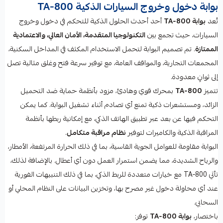
بوابة دخول وخروج السيارات الذكية TA‑800
تُعد
بوابة TA‑800
أحد أحدث الحلول الذكية للتحكم في دخول وخروج
السيارات، حيث تجمع بين
التكنولوجيا المتقدمة، الأمان العالي، والاعتمادية
الممتازة
. تم تصميم البوابة لتحمل الاستخدام المكثف في المداخل السكنية،
المجمعات التجارية، والمواقف العامة، مع توفير سرعة فتح وغلق مثالية تصل
إلى ثوانٍ معدودة.
تتميز
TA‑800
بمحرك قوي وهادئ، مزود بأنظمة حماية ضد التحميل
الزائد، ومستشعرات ذكية تمنع أي تصادم أثناء تشغيل البوابة. كما يمكن
التحكم فيها عن بعد عبر تطبيق الهاتف الذكي، مع إمكانية ربطها بأنظمة
المراقبة الذكية والكاميرات لتوفير
نظام مراقبة متكامل
.
البوابة مقاومة للعوامل الجوية القاسية، بما في ذلك الحرارة المرتفعة، الأمطار،
والرياح الشديدة، مما يضمن استمرار العمل دون أي أعطال. بالإضافة لذلك،
تأتي TA‑800 مع خيارات متعددة للربط الذكي، بما في ذلك التنبيهات الفورية
عند أي محاولة دخول غير مصرح بها، وتخزين البيانات على النظام المحلي أو
السحابي.
باختصار،
بوابة TA‑800
توفر: