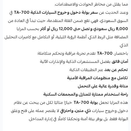
مما يقلل من مخاطر الحوادث والاصطدامات.
وعند الحديث عن
سعر بوابة دخول وخروج السيارات الذكية TA‑700
في
السوق السعودي، فهي تقع ضمن الفئة المتقدمة، حيث تبدأ في العادة من
8,000 ريال سعودي وتصل حتى 12,000 ريال أو أكثر
بحسب المزايا
المضافة مثل الربط الذكي، أنظمة الرؤية الليلية، أو التكامل مع كاميرات التحليل
الذكي.
باختصار،
TA‑700
تقدم تجربة مراقبة وتحكم متكاملة:
أمان فائق
بفضل المستشعرات الذكية والإنذارات الآلية
تحكم عن بعد
عبر التطبيقات الذكية
تكامل مع منظومات المراقبة الأمنية
متانة وقدرة عالية على التحمل
راحة استخدام ممتازة للمنازل والمجمعات السكنية
هذه المزايا تجعل
بوابة TA‑700
خيارًا مثاليًا لكل من يبحث عن نظام
دخول وخروج سيارات
ذكي، متين، واحترافي
لا يقتصر عمله على فتح وغلق
البوابة فقط، بل يوفر بيئة آمنة وتحكمًا كاملًا في إدارة المداخل.