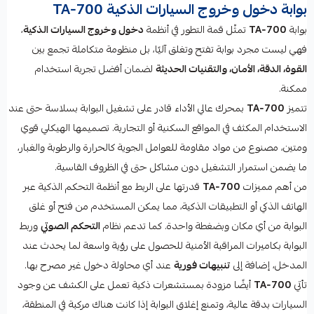
بوابة دخول وخروج السيارات الذكية TA‑700
بوابة
TA‑700
تمثّل قمة التطور في أنظمة
دخول وخروج السيارات الذكية
،
فهي ليست مجرد بوابة تفتح وتغلق آليًا، بل منظومة متكاملة تجمع بين
القوة، الدقة، الأمان، والتقنيات الحديثة
لضمان أفضل تجربة استخدام
ممكنة.
تتميز
TA‑700
بمحرك عالي الأداء قادر على تشغيل البوابة بسلاسة حتى عند
الاستخدام المكثف في المواقع السكنية أو التجارية. تصميمها الهيكلي قوي
ومتين، مصنوع من مواد مقاومة للعوامل الجوية كالحرارة والرطوبة والغبار،
ما يضمن استمرار التشغيل دون مشاكل حتى في الظروف القاسية.
من أهم مميزات
TA‑700
قدرتها على الربط مع أنظمة التحكم الذكية عبر
الهاتف الذكي أو التطبيقات الذكية، مما يمكن المستخدم من فتح أو غلق
البوابة من أي مكان وبضغطة واحدة. كما تدعم نظام
التحكم الصوتي
وربط
البوابة بكاميرات المراقبة الأمنية للحصول على رؤية واسعة لما يحدث عند
المدخل، إضافة إلى
تنبيهات فورية
عند أي محاولة دخول غير مصرح بها.
تأتي
TA‑700
أيضًا مزودة بمستشعرات ذكية تعمل على الكشف عن وجود
السيارات بدقة عالية، وتمنع إغلاق البوابة إذا كانت هناك مركبة في المنطقة،