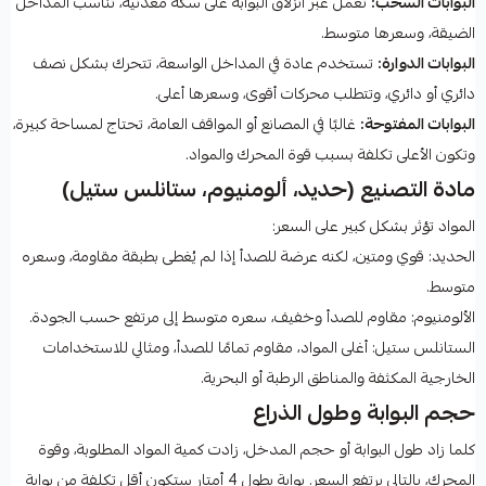
البوابات السحب:
تعمل عبر انزلاق البوابة على سكة معدنية، تناسب المداخل
الضيقة، وسعرها متوسط.
البوابات الدوارة:
تستخدم عادة في المداخل الواسعة، تتحرك بشكل نصف
دائري أو دائري، وتتطلب محركات أقوى، وسعرها أعلى.
البوابات المفتوحة:
غالبًا في المصانع أو المواقف العامة، تحتاج لمساحة كبيرة،
وتكون الأعلى تكلفة بسبب قوة المحرك والمواد.
مادة التصنيع (حديد، ألومنيوم، ستانلس ستيل)
المواد تؤثر بشكل كبير على السعر:
الحديد: قوي ومتين، لكنه عرضة للصدأ إذا لم يُغطى بطبقة مقاومة، وسعره
متوسط.
الألومنيوم: مقاوم للصدأ وخفيف، سعره متوسط إلى مرتفع حسب الجودة.
الستانلس ستيل: أغلى المواد، مقاوم تمامًا للصدأ، ومثالي للاستخدامات
الخارجية المكثفة والمناطق الرطبة أو البحرية.
حجم البوابة وطول الذراع
كلما زاد طول البوابة أو حجم المدخل، زادت كمية المواد المطلوبة، وقوة
المحرك، بالتالي يرتفع السعر. بوابة بطول 4 أمتار ستكون أقل تكلفة من بوابة