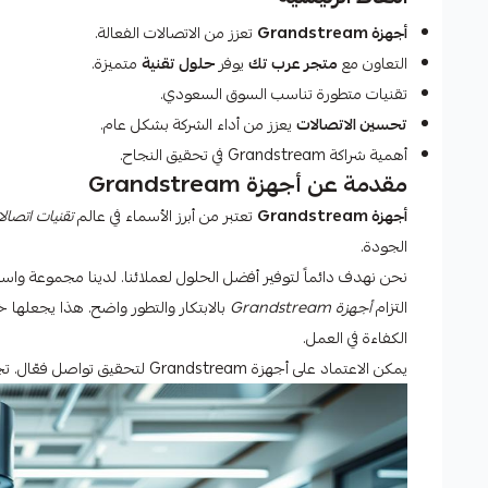
أجهزة Grandstream
تعزز من الاتصالات الفعالة.
التعاون مع
متجر عرب تك
يوفر
حلول تقنية
متميزة.
تقنيات متطورة تناسب السوق السعودي.
تحسين الاتصالات
يعزز من أداء الشركة بشكل عام.
أهمية شراكة Grandstream في تحقيق النجاح.
مقدمة عن أجهزة Grandstream
أجهزة Grandstream
تعتبر من أبرز الأسماء في عالم
تقنيات اتصال
الجودة.
نحن نهدف دائماً لتوفير أفضل الحلول لعملائنا. لدينا مجموعة واسعة من المنتجات. تشمل اله
التزام
أجهزة Grandstream
بالابتكار والتطور واضح. هذا يجعلها خي
الكفاءة في العمل.
يمكن الاعتماد على أجهزة Grandstream لتحقيق تواصل فعّال. تجعلها جزءاً لا يتجزأ من أي نظام اتصالات حديث.