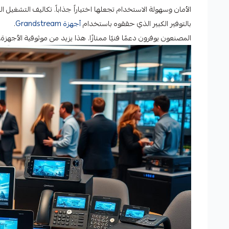
الأمان وسهولة الاستخدام تجعلها اختياراً جذاباً. تكاليف التشغي
بالتوفير الكبير الذي حققوه باستخدام
أجهزة Grandstream
.
المصنعون يوفرون دعمًا فنيًا ممتازًا. هذا يزيد من موثوقية الأجهزة. لذلك، من الواضح أن andstream