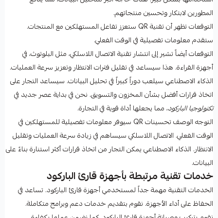
المطورين لابتكار وتحسين منتجاتهم.
التوقعات تظهر أن تقنية QR ستعزز تفاعل المستهلكين مع المنتجات.
ستقدم معلومات تفصيلية في الوقت الفعلي.
التوقعات أيضاً تشير إلى انتشار تقنية الاتصال اللاسلكي، مثل البلوتوث، في
أجهزة القراءة. هذا سيساعد في تقليل فترات الانتظار وتعزيز سرعة العمليات.
الذكاء الاصطناعي سيلعب دوراً كبيراً في تحليل البيانات. سيساعد التجار على
اتخاذ قرارات أفضل بشأن المخزون والتسويق. نحن في بداية عصر جديد في
تكنولوجيا الباركود
، مما يجعلها أداة قوية في التجارة.
التوجه الوصف تحسينات QR سيوفر معلومات تفصيلية للمستهلكين في
الوقت الفعلي. الاتصال اللاسلكي سيساهم في زيادة سرعة العمليات وتقليل
الانتظار. الذكاء الاصطناعي يمكن التجار من اتخاذ قرارات أكثر استنارة بناءً على
البيانات.
خدمات تقنية مرتبطة بأجهزة قارئ الباركود
الخدمات التقنية مهمة جداً لمستخدمي أجهزة قارئ الباركود. تساعد في
الحفاظ على أداء الأجهزة. نقوم بتقديم خدمات دعم وبرامج متكاملة.
نقوم بتركيب وصيانة أجهزة قارئ الباركود. كما نضمن عملها بكفاءة.