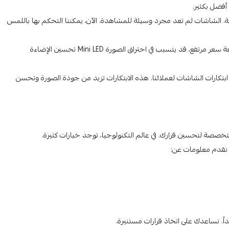
أفضل بكثير.
سة. الشاشات لم تعد مجرد وسيلة للمشاهدة. الآن، يمكننا التحكم بها باللمس
التقنية المميزات العيوب OLED ألوان غنية، تباين عالٍ، استجابة سريعة سعر مرتفع، قد يتسبب في احتراق الصورة Mini LED تحسين الإضاءة
بتكارات الشاشات لعملائنا. هذه الابتكارات تزيد من جودة الصورة وتحسن
خصصة لتحسين قرارك. في عالم التكنولوجيا، توجد خيارات كثيرة.
 نقدم معلومات عن:
ً. نساعدك على اتخاذ قرارات مستنيرة.