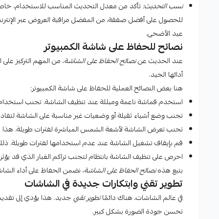
نسب التحديث:
تأكد من معدل التحديث المناسب للاستخدام، خاصة
للحصول على أفضل صفقة، من المفضل مراقبة العروض عبر الإنترنت. أ
عيد الأضحى.
نصائح للحفاظ على شاشة الكمبيوتر
عند الحديث عن
نصائح الحفاظ على الشاشة
، من المهم التركيز على 
أدائها الجيد.
هنا بعض النصائح العملية للحفاظ على شاشة الكمبيوتر:
استخدم قماشة ناعمة ومبللة عند تنظيف الشاشة. تجنب استخدام 
تجنب وضع أشياء ثقيلة أو وضعيات غير مناسبة على الشاشة لتفادي ا
تجنب تعرض الشاشة لأشعة الشمس المباشرة لفترات طويلة. هذا يساع
قم بإيقاف تشغيل الشاشة عند عدم استخدامها لفترات طويلة. ذلك 
احرص على تنظيف الشاشة بانتظام لتجنب تراكم الغبار الذي قد يؤث
بتبع هذه
نصائح الحفاظ على الشاشة
، نضمن الحفاظ على أداء الشاش
تطوير تقني وابتكارات جديدة في الشاشات
في عالم الشاشات، هناك دائمًا
تطوير تقني
جديد. هذا يؤدي إلى تقدي
تحسن جودة الصورة بشكل كبير.