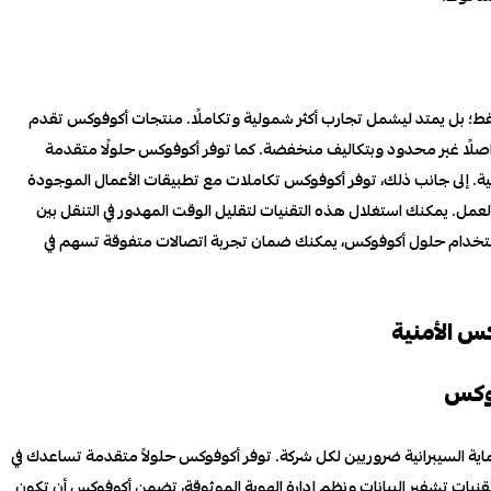
؛ بل يمتد ليشمل تجارب أكثر شمولية وتكاملًا. منتجات أكوفوكس تقدم
ما يتيح لك تواصلًا غير محدود وبتكاليف منخفضة. كما توفر أكوفوكس حلولًا متقدمة
لية. إلى جانب ذلك، توفر أكوفوكس تكاملات مع تطبيقات الأعمال الموجودة
عمل. يمكنك استغلال هذه التقنيات لتقليل الوقت المهدور في التنقل بين
ستخدام حلول أكوفوكس، يمكنك ضمان تجربة اتصالات متفوقة تسهم في
س الأمنية
فوكس
ماية السيبرانية ضروريين لكل شركة. توفر أكوفوكس حلولاً متقدمة تساعدك في
تقنيات تشفير البيانات ونظم إدارة الهوية الموثوقة، تضمن أكوفوكس أن تكون