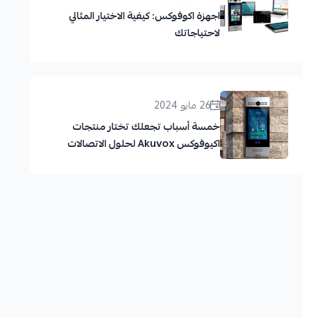
اجهزة اكوفوكس: كيفية الاختيار المثالي
لاحتياجاتك
26 مايو 2024
خمسة أسباب تجعلك تختار منتجات
اكيوفوكس Akuvox لحلول الاتصالات