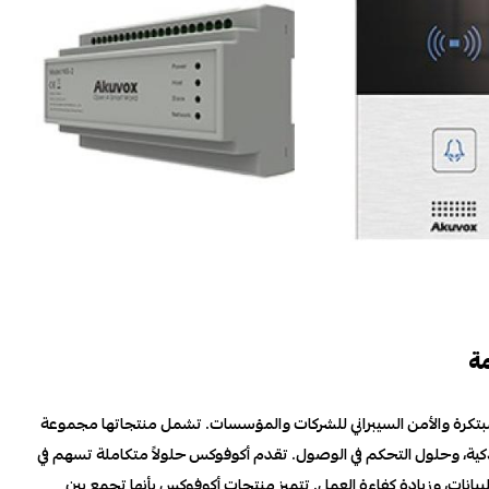
اتصالات المبتكرة والأمن السيبراني للشركات والمؤسسات. تشمل منتجاتها مجموعة
 مثل هواتف IP، وأنظمة الإنتركم الذكية، وحلول التحكم في الوصول. تقدم أكوفوكس حلولاً متكاملة تسهم في
لبيانات، وزيادة كفاءة العمل. تتميز منتجات أكوفوكس بأنها تجمع بين