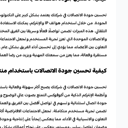
تحسين جودة الاتصالات في شركتك يعتمد بشكل كبير على التكنولو
الجودة. من خلال استخدام هواتف IP 
التلقائي. هذه الميزات تضمن تواصلًا فعالًا وسريعًا بين الفرق المخ
والاتصالات الموحدة التي تعزز تجربة المستخدم وتجعل الاجتماعات 
التعاون بين الأعضاء، مما يؤدي إلى تحسين أداء الفريق بشكل عام
مستقرة وفعالة، مما يعزز من سمعتك المهنية ويزيد من رضا العملا
كيفية تحسين جودة الاتصالات باستخدام م
وأنظمة الإنتركم الذكية من أكوفوكس التمتع بصوت عالي الوضوح و
جودة اتصال استثنائية وتسهم في تواصل أفضل بين الفريق والعملاء
تضمن تجربة مستخدم متكاملة. تجعل الاجتماعات الافتراضية أكثر ف
التعاون والانسيابية في الأداء، مما ينعكس إيجاباً على إنتاجية و
وضمان تواصل سلس ومستمر ينعكس على نجاح أعمالك بشكل 