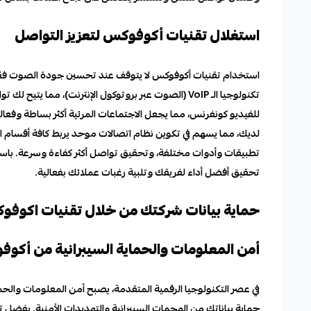
استغلال تقنيات أكوفوكس لتعزيز التواصل
استخدام تقنيات أكوفوكس لا يتوقف عند تحسين جودة الصوت فقط
تكنولوجيا الـ VoIP (الصوت عبر بروتوكول الإنترنت)، م
للفيديو كونفرنس، مما يجعل الاجتماعات المرئية أكثر بساطة وفعا
لديك، مما يسهم في تكوين نظام اتصالات موحد يربط كافة أقسام ال
تطبيقات وأدوات مختلفة، وتحقيق تواصل أكثر كفاءة وسرعة. با
تحقيق أفضل أداء لفريقك وتلبية رغبات عملائك بفعالية.
حماية بيانات شركتك من خلال تقنيات اكوفوك
أمن المعلومات والحماية السيبرانية من أكو
في عصر التكنولوجيا الرقمية المتقدمة، يصبح أمن المعلومات والح
حماية بياناتك من الهجمات السيبرانية والتهديدات الأمنية. بفضل 