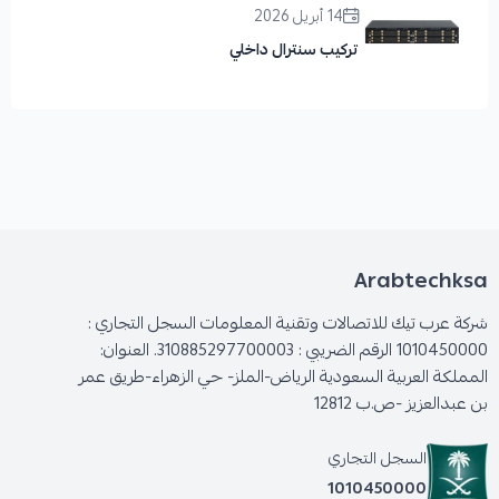
14 أبريل 2026
تركيب سنترال داخلي
Arabtechksa
شركة عرب تيك للاتصالات وتقنية المعلومات السجل التجاري :
1010450000 الرقم الضريبي : 310885297700003. العنوان:
المملكة العربية السعودية الرياض-الملز- حي الزهراء-طريق عمر
بن عبدالعزيز -ص.ب 12812
السجل التجاري
1010450000