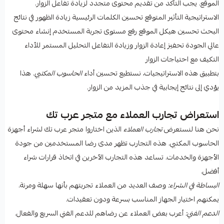
الموقع. يجب التأكد من تقديم محتوى متجدد لزيادة تفاعل الزوار.
الاستراتيجية التأثير المتوقع تحسين الكلمات الرئيسية زيادة الظهور في نتائج
البحث تحسين هيكل الموقع رفع مستوى تجربة المستخدم إنشاء محتوى
عالي الجودة تحفيز إعادة الزوار وزيادة التفاعل التحليل المستمر للأداء
التكيف مع احتياجات الزوار
بتطبيق هذه الاستراتيجيات، نستطيع تحسين أداء
الحاسوب المكتبي
. هذا
يؤدي إلى نتائج إيجابية في جذب المزيد من الزوار.
استعراض تجارب العملاء مع متجر عرب تك
نحن هنا لنستعرض
تجارب العملاء
الذين اختاروا متجر عرب تك لشراء أجهزة
الحاسوب المكتبي. هذه التجارب تظهر مدى رضا المستخدمين من جودة
الأجهزة والخدمات. تساعد هذه التجارب الآخرين في اتخاذ قرارات شراء
أفضل.
البساطة في الشراء:
وصف العديد من العملاء تجربتهم بأنها سهلة ومرنة.
يمكنهم اختيار الجهاز المناسب بسرعة ودون تعقيدات.
الدعم الفني:
أعرب بعض العملاء عن رضاهم للدعم الفني السريع والفعال.