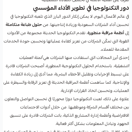
دور التكنولوجيا في تطوير الأداء المؤسسي
في عالم الأعمال اليوم، لا يمكن إنكار الدور البارز الذي تلعبه التكنولوجيا في
تحسين أداء الشركات السعودية وزيادة إنتاجيتها. من
حلول طباعة متكاملة
إلى
أنظمة مراقبة متطورة
، تقدم التكنولوجيا الحديثة مجموعة من الأدوات
القوية التي تمكّن الشركات من تعزيز كفاءة عملياتها وتحسين جودة الخدمات
المقدمة للعملاء.
إحدى أبرز المجالات التي استفادت منها الشركات هي
أتمتة العمليات
التشغيلية
. باستخدام الحلول التكنولوجية المتطورة، أصبحت الشركات قادرة
على تبسيط الإجراءات وتقليل الأخطاء البشرية، مما أدى إلى زيادة الكفاءة
والإنتاجية. كما ساهمت أنظمة المراقبة الحديثة في تعزيز الرقابة والسيطرة على
العمليات، وتحسين اتخاذ القرارات الإدارية.
علاوة على ذلك، لعبت التكنولوجيا دورًا محوريًا في تحسين التواصل والتعاون
بين مختلف أقسام الشركة وموظفيها. من خلال أدوات الاجتماعات
الافتراضية وأنظمة إدارة المشاريع الذكية، باتت الشركات قادرة على تنسيق
الجهود وتبادل المعلومات بشكل أكثر فعالية.
بالإضافة إلى ذلك، ساهمت التقنيات الحديثة في تحسين تجربة العملاء وزيادة