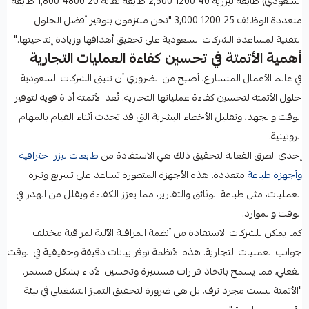
السعودي) طابعة ليزرية 40 1200 2,500 طابعة نفاثة 20 4800 1,800 طابعة
متعددة الوظائف 25 1200 3,000 "نحن ملتزمون بتوفير أفضل الحلول
التقنية لمساعدة الشركات السعودية على تحقيق أهدافها وزيادة إنتاجيتها."
أهمية الأتمتة في تحسين كفاءة العمليات التجارية
في عالم الأعمال المتسارع، أصبح من الضروري أن تتبنى الشركات السعودية
حلول الأتمتة لتحسين كفاءة عملياتها التجارية. تُعد الأتمتة أداة قوية لتوفير
الوقت والجهد، وتقليل الأخطاء البشرية التي قد تحدث أثناء القيام بالمهام
الروتينية.
إحدى الطرق الفعالة لتحقيق ذلك هي الاستفادة من
طابعات ليزر احترافية
وأجهزة طباعة
متعددة. هذه الأجهزة المتطورة تساعد على تسريع وتيرة
العمليات، مثل طباعة الوثائق والتقارير، مما يعزز الكفاءة ويقلل من الهدر في
الوقت والموارد.
كما يمكن للشركات الاستفادة من أنظمة المراقبة الآلية لمراقبة مختلف
جوانب العمليات التجارية. هذه الأنظمة توفر بيانات دقيقة وحقيقية في الوقت
الفعلي، مما يسمح باتخاذ قرارات مستنيرة وتحسين الأداء بشكل مستمر.
"الأتمتة ليست مجرد ترف، بل هي ضرورة لتحقيق التميز التشغيلي في بيئة