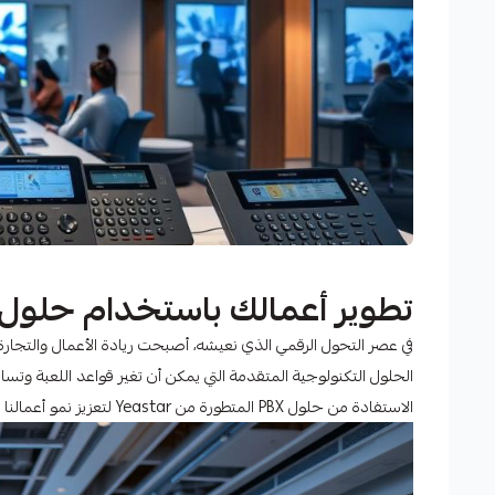
تطوير أعمالك باستخدام حلول PBX المتقدمة من eastar
في عصر التحول الرقمي الذي نعيشه، أصبحت ريادة الأعمال والتجارة 
الحلول التكنولوجية المتقدمة التي يمكن أن تغير قواعد اللعبة وتسا
الاستفادة من حلول PBX المتطورة من Yeastar لتعزيز نمو أعمالنا وتحسين خدمة العملاء في السوق العربية.