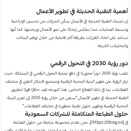
أهمية التقنية الحديثة في تطوير الأعمال
إن اعتماد
التقنية الحديثة
في الأعمال يمكّن الشركات من تحسين الإنتاجية
وتبسيط العمليات، مما ينعكس إيجابًا على نمو الأعمال وربحيتها. كما أنها
تساعد على اتخاذ القرارات بطريقة أكثر فاعلية من خلال توفير البيانات
والتحليلات اللازمة.
دور رؤية 2030 في التحول الرقمي
تلعب
رؤية 2030
دوراً محوريًا في دفع عملية
التحول الرقمي
في المملكة. حيث
تركز الرؤية على تطوير البنية التحتية الرقمية وتشجيع الابتكار التقني في مختلف
القطاعات، بما في ذلك القطاع الخاص. هذا التوجه يُعد حافزًا قويًا لتطبيق
التقنية الحديثة
في تطوير الأعمال."نسعى من خلال رؤية 2030 إلى تعزيز البنية
التحتية الرقمية وتطوير حلول تقنية متطورة في مختلف القطاعات."
حلول الطباعة المتكاملة للشركات السعودية
في [https://itbag.sa/], نحن نقدم مجموعة شاملة من حلول الطباعة
المتكاملة للشركات السعودية. تشمل هذه الحلول طابعات عالية الأداء وآلات