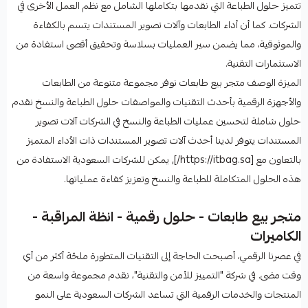
تتميز حلول الطباعة التي نقدمها بتكاملها الشامل مع نظم العمل الأخرى في
الشركات. كما أن أداء الطابعات وآلات تصوير المستندات يتسم بالكفاءة
والموثوقية، مما يضمن سير العمليات بسلاسة وتحقيق أقصى استفادة من
الاستثمارات التقنية.
الميزة الوصف متجر بيع طابعات نوفر مجموعة متنوعة من الطابعات
والأجهزة الرقمية بأحدث التقنيات والمواصفات حلول الطباعة والنسخ نقدم
حلول شاملة لتحسين عمليات الطباعة والنسخ في الشركات آلات تصوير
المستندات يتوفر لدينا أحدث آلات تصوير المستندات ذات الأداء المتميز
بالتعاون مع [https://itbag.sa/], يمكن للشركات السعودية الاستفادة من
هذه الحلول المتكاملة للطباعة والنسخ وتعزيز كفاءة عملياتها.
متجر بيع طابعات - حلول رقمية - انظة المراقبة -
الكاميرات
في عصرنا الرقمي، أصبحت الحاجة إلى التقنيات المتطورة ملحّة أكثر من أي
وقت مضى. في شركة "التمييز للأمن والتقنية"، نقدم مجموعة واسعة من
المنتجات والخدمات الرقمية التي تساعد الشركات السعودية على النمو