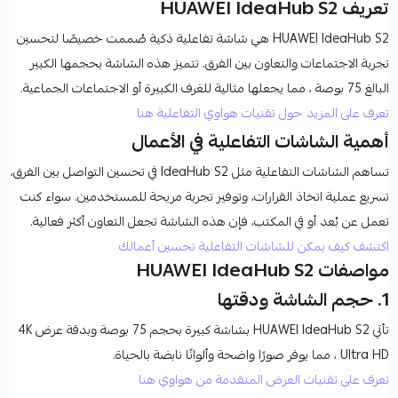
تعريف HUAWEI IdeaHub S2
HUAWEI IdeaHub S2
هي شاشة تفاعلية ذكية صُممت خصيصًا لتحسين
تجربة الاجتماعات والتعاون بين الفرق. تتميز هذه الشاشة بحجمها الكبير
البالغ
75 بوصة
، مما يجعلها مثالية للغرف الكبيرة أو الاجتماعات الجماعية.
تعرف على المزيد حول تقنيات هواوي التفاعلية هنا
أهمية الشاشات التفاعلية في الأعمال
تساهم الشاشات التفاعلية مثل
IdeaHub S2
في تحسين التواصل بين الفرق،
تسريع عملية اتخاذ القرارات، وتوفير تجربة مريحة للمستخدمين. سواء كنت
تعمل عن بُعد أو في المكتب، فإن هذه الشاشة تجعل التعاون أكثر فعالية.
اكتشف كيف يمكن للشاشات التفاعلية تحسين أعمالك
مواصفات HUAWEI IdeaHub S2
1.
حجم الشاشة ودقتها
تأتي
HUAWEI IdeaHub S2
بشاشة كبيرة بحجم
75 بوصة
وبدقة عرض
4K
Ultra HD
، مما يوفر صورًا واضحة وألوانًا نابضة بالحياة.
تعرف على تقنيات العرض المتقدمة من هواوي هنا