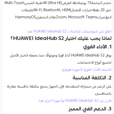
حجم الشاشة75 بوصةدقة العرض4K Ultra HDتقنية اللمسMulti-Touch
حتى 20 نقطةخيارات الاتصالWi-Fi, Bluetooth, HDMIتطبيقات
المؤتمراتZoom, Microsoft Teamsنظام التشغيلHarmonyOS
اطلع على المواصفات الكاملة لـ HUAWEI IdeaHub S2 هنا
لماذا يجب عليك اختيار HUAWEI IdeaHub S2؟
1.
الأداء القوي
يوفر
HUAWEI IdeaHub S2
أداءً قويًا وموثوقًا، مما يجعله الخيار الأمثل
لجميع أنواع الاجتماعات.
اكتشف الأداء القوي لأجهزة هواوي
2.
التكلفة المناسبة
على الرغم من مميزاته المتقدمة، فإن الجهاز يتمتع بتكلفة تنافسية مقارنة
بالمنافسين.
قارن بين HUAWEI IdeaHub S2 وأجهزة أخرى هنا
3.
الدعم الفني المميز