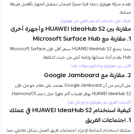
تقدم شركة
هواوي
دعمًا فنيًا مميزًا لضمان تشغيل الجهاز بأفضل طريقة
ممكنة.
تعرف على خدمات الدعم الفني من هواوي
مقارنة بين HUAWEI IdeaHub S2 وأجهزة أخرى
1.
مقارنة مع Microsoft Surface Hub
بينما يتمتع
HUAWEI IdeaHub S2
بسعر أقل، فإن
Microsoft Surface
Hub
يقدم أداءً مشابهًا ولكنه أغلى من حيث التكلفة.
قارن بين هواوي ومايكروسوفت هنا
2.
مقارنة مع Google Jamboard
على الرغم من أن
Google Jamboard
يعتمد على نظام جوجل، فإن
HUAWEI IdeaHub S2
يوفر تقنيات أكثر تطورًا مثل دعم HarmonyOS.
اكتشف الفرق بين هواوي وجوجل هنا
كيفية استخدام HUAWEI IdeaHub S2 في عملك
1.
اجتماعات الفريق
يمكنك استخدام الشاشة لإجراء اجتماعات فريق العمل بشكل تفاعلي، مما