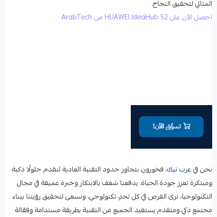
المثالي لتحقيق النجاح.
احصل الآن على HUAWEI IdeaHub S2 من ArabTech
نحن في
عرب تيك،
فخورون بتجاوز حدود التقنية العادية لنقدم حلولًا ذكية
ومبتكرة تعزز جودة الحياة. يدفعنا شغف بالابتكار وخبرة عميقة في مجال
التكنولوجيا، نرى الفرص في كل تحدٍ تكنولوجي، ونسعى لتحقيق رؤيتنا ببناء
مجتمع ذكي ومتقدم يستفيد الجميع من التقنية بطريقة مستدامة وفعّالة