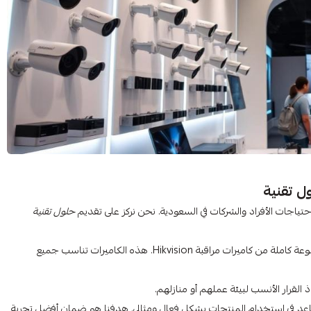
ل تقنية
حتياجات الأفراد والشركات في السعودية. نحن نركز على تقديم
حلول تقنية
متجر عرب تك هو المكان المثالي لعشاق التقنية الحديثة. لدينا مجموعة كاملة من كاميرات مراقبة Hikvision. هذه الكاميرات تناسب جميع
القرار الأنسب لبيئة عملهم أو منازلهم.
عد في استخدام المنتجات بشكل فعال ومثالي. هدفنا هو ضمان أفضل تجربة