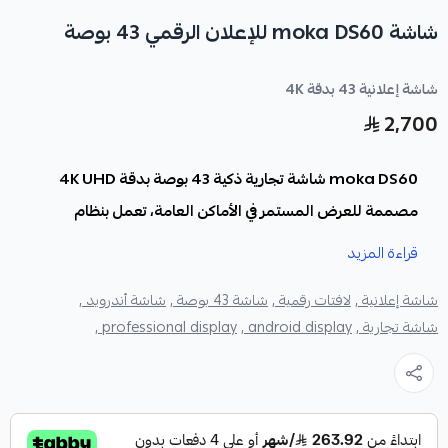
شاشة moka DS60 للإعلان الرقمي 43 بوصة
شاشة إعلانية 43 بدقة 4K
2,700
moka DS60 شاشة تجارية ذكية 43 بوصة بدقة 4K UHD
مصممة للعرض المستمر في الأماكن العامة، تعمل بنظام
أندرويد لتقديم محتوى إعلاني وتجاري بجودة عالية.
قراءة المزيد
يرجى التواصل للتحقق من التوفر
شاشة إعلانية ,
لافتات رقمية ,
شاشة 43 بوصة ,
شاشة أندرويد ,
شاشة تجارية ,
android display ,
professional display ,
أبرز الميزات :
شاشة 43 بوصة بدقة 4K UHD كاملة.
تصميم إطار ضيق ومتساوي من جميع الجهات.
تركيب مرن أفقي وعمودي ليتناسب مع مختلف المساحات.