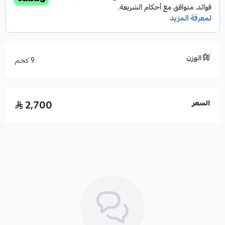
نظام أندرويد 9.0 مع معالج رباعي النواة وأداء سريع.
عمر تشغيلي طويل يصل إلى 50 ألف ساعة.
مصممة للعمل المتواصل 24/7 في البيئات التجارية.
سطح مضاد للانعكاس بنسبة 25% للرؤية الواضحة تحت الإضاءة.
الوزن
9 كجم
إدارة مركزية عن بعد عبر برنامج M-sign.
2,700
السعر
الميزات التقنية :
الدقة :
4K UHD (3840 × 2160).
سطوع :
500 شمعة/م².
تباين :
4000:1.
زاوية مشاهدة واسعة :
178 درجة.
زمن استجابة :
8 مللي ثانية.
نسبة العرض
: 16:9.
طلاء سطح مضاد للخدش 3H.