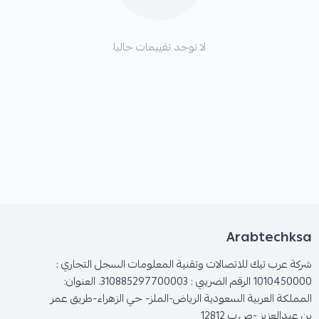
نطاق ألوان غني يغطي 85% NTSC.
منافذ متعددة :
HDMI وUSB و Ethernet.
لا توجد تقييمات حاليا
مجالات الاستخدام :
مثالية للمولات التجارية، صالات المطارات، الفنادق، البنوك، المراكز
الطبية، المطاعم، معارض السيارات، والمؤسسات التعليمية.
تستخدم لعرض الإعلانات المتحركة، القوائم الذكية، معلومات
المنتجات، العروض الترويجية، والمحتوى التفاعلي في الأماكن العامة.
برنامج الادارة عن بعد :
Arabtechksa
متوفرة هذه الشاشة مع برنامج الإدارة المركزية عن بُعد، الذي
شركة عرب تيك للاتصالات وتقنية المعلومات السجل التجاري :
يمكّنك من ربط شبكة من الشاشات والتحكم بمحتوى كل شاشة
1010450000 الرقم الضريبي : 310885297700003. العنوان:
بشكل منفرد أو جماعي من أي مكان عن بعد
المملكة العربية السعودية الرياض-الملز- حي الزهراء-طريق عمر
بن عبدالعزيز -ص.ب 12812