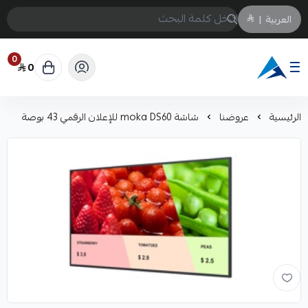
العربية
|
0
0
Arabtechksa
الرئيسية
عروضنا
شاشة moka DS60 للإعلان الرقمي 43 بوصة