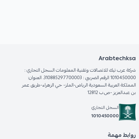
: Features
Max/Recommended Clients :
512/110
Power Supply :
802.3at PoE
Power Consumption :
18W
Certifications :
CE, ROHS
Wi-Fi Standards :
Arabtechksa
Wi-Fi6
(
IEEE 802.11ax
)
شركة عرب تيك للاتصالات وتقنية المعلومات السجل التجاري :
Wi-Fi5
(
IEEE 802.11ac Wave 2
)
1010450000 الرقم الضريبي : 310885297700003. العنوان:
Wi-Fi4
(
IEEE 802.11n
)
المملكة العربية السعودية الرياض-الملز- حي الزهراء-طريق عمر
IEEE 802.11a
بن عبدالعزيز -ص.ب 12812
IEEE 802.11b/g
السجل التجاري
MIMO :
1010450000
2.4GHz
，
2×2 ,MU-MIMO
5GHz
，
2×2 ,MU-MIMO
روابط مهمة