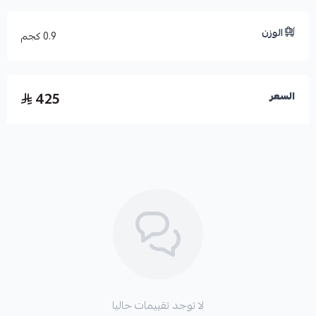
Wi-Fi4
(
IEEE 802.11n
)
IEEE 802.11a
الوزن
0.9 كجم
IEEE 802.11b/g
MIMO :
425
السعر
2×2 ,MU-MIMO
，
2.4GHz
5GHz
，
2×2 ,MU-MIMO
الحد الأقصى لسرعة Wi-Fi :
2.4 جيجاهرتز
:
574 ميجابت في الثانية
5 جيجاهرتز
:
2402 ميجابت في الثانية
الهوائي :
5
نوع الهوائي :
مدمج متعدد الاتجاهات
درجة حرارة التشغيل :
0 درجة مئوية ~ 40 درجة مئوية
الأبعاد :
220 مم × 52.6 مم
لا توجد تقييمات حاليا