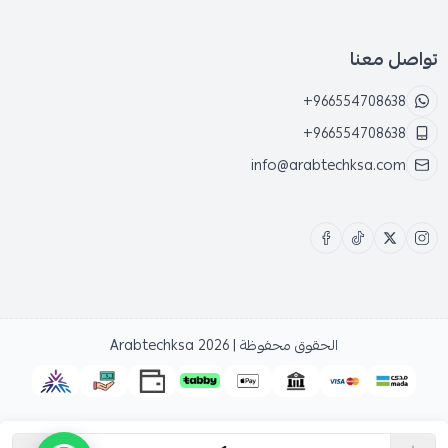
Max. Wi-Fi Speed :
2.4 جيجاهرتز
:
574 ميجابت في الثانية
تواصل معنا
5 جيجاهرتز
:
2402 ميجابت في الثانية
+966554708638
Antenna :
5
+966554708638
Antenna Type :
Built-In Omnidirectional
info@arabtechksa.com
Operating Temperature :
0°C~40°C
Dimension :
220 mm x 52.6 mm
الحقوق محفوظة | 2026
Arabtechksa