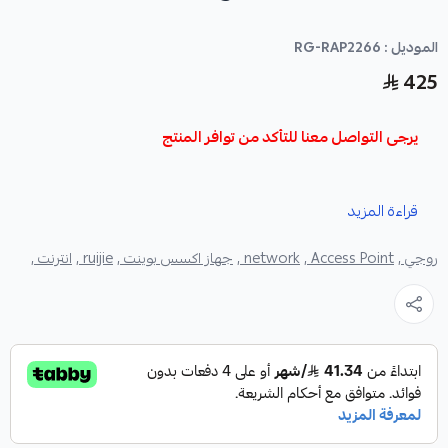
الموديل : RG-RAP2266
425
يرجى التواصل معنا للتأكد من توافر المنتج
المواصفات :
قراءة المزيد
الحد الأقصى/العملاء الموصى بهم :
512/110
روجي ,
Access Point ,
network ,
جهاز اكسس بوينت ,
ruijie ,
انترنت ,
مصدر الطاقة :
802.3at PoE
استهلاك الطاقة :
18
وات
الشهادات :
CE, ROHS
معايير Wi-Fi :
Wi-Fi6
(
IEEE 802.11ax
)
Wi-Fi5
(
IEEE 802.11ac Wave 2
)